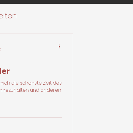
eiten
t
der
 mich die schönste Zeit des
 innezuhalten und anderen