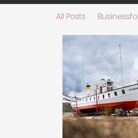
All Posts
Businessfo
Fine Art Prints
U