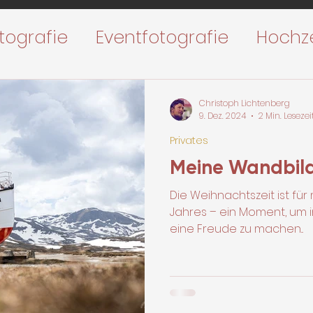
tografie
Eventfotografie
Hochz
nternehmen Lenswork
Privates
Christoph Lichtenberg
9. Dez. 2024
2 Min. Lesezei
Privates
Meine Wandbil
Die Weihnachtszeit ist für
Jahres – ein Moment, um
eine Freude zu machen...