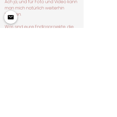
Ach ja, und für Foto und Video kann 
man mich natürlich weiterhin 
buchen.
Was sind eure Endlosprojekte, die 
euch trotzdem bereichern, auch 
wenn sie nie ganz fertig werden?
#Fotografie
#Businessfotografie
#Selbstständigkeit
#Kreativität
#Düsseldorf
Businessfotografie
Fine Art Print
Privates
Unternehmen Lenswork
Fine Art Prints