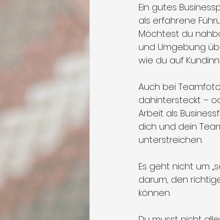
Ein gutes Businessp
als erfahrene Führ
Möchtest du nahbar
und Umgebung über
wie du auf Kundinn
Auch bei Teamfotos
dahintersteckt – o
Arbeit als Business
dich und dein Team
unterstreichen.
Es geht nicht um „s
darum, den richtig
können.
Du musst nicht alle