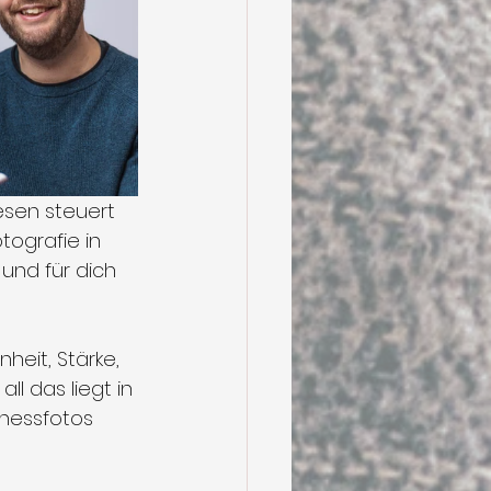
esen steuert 
tografie in 
und für dich 
heit, Stärke, 
ll das liegt in 
inessfotos 