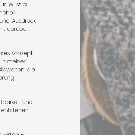
s. Willst du 
nhöhe? 
ung, Ausdruck 
t darüber, 
ares Konzept 
In meiner 
ildwelten, die 
erung 
tbarkeit. Und 
 entstehen 
 wirken – 