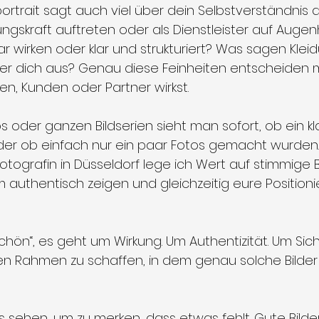
ortrait sagt auch viel über dein Selbstverständnis au
ungskraft auftreten oder als Dienstleister auf Auge
 wirken oder klar und strukturiert? Was sagen Kleid
 dich aus? Genau diese Feinheiten entscheiden mi
en, Kunden oder Partner wirkst.
 oder ganzen Bildserien sieht man sofort, ob ein kl
der ob einfach nur ein paar Fotos gemacht wurden. 
fotografin in Düsseldorf lege ich Wert auf stimmige B
 authentisch zeigen und gleichzeitig eure Positioni
chön“, es geht um Wirkung. Um Authentizität. Um Sich
en Rahmen zu schaffen, in dem genau solche Bilder
s sehen, um zu merken, dass etwas fehlt. Gute Bilder